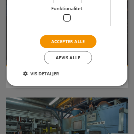
Funktionalitet
ACCEPTER ALLE
AFVIS ALLE
VIS DETALJER
UDDANNELSENS OPBYGNING