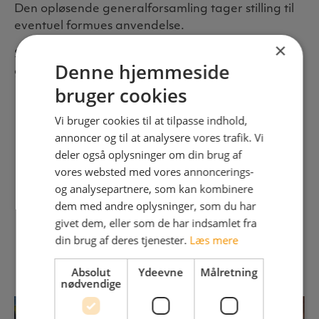
Den opløsende generalforsamling tager stilling til
eventuel formues anvendelse.
×
Således vedtaget på foreningens
Denne hjemmeside
generalforsamling 11. september 2023.
bruger cookies
Vi bruger cookies til at tilpasse indhold,
annoncer og til at analysere vores trafik. Vi
deler også oplysninger om din brug af
vores websted med vores annoncerings-
Mere om uddannelsen
og analysepartnere, som kan kombinere
dem med andre oplysninger, som du har
Herunder finder du andre relevante sider, som
givet dem, eller som de har indsamlet fra
fortæller om uddannelsen:
din brug af deres tjenester.
Læs mere
Absolut
Ydeevne
Målretning
nødvendige