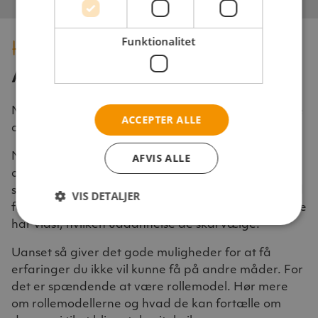
HAR DU MODET?
Funktionalitet
Ansøg om at blive rollemodel
Måske kræver det ikke så meget mod som interesse
ACCEPTER ALLE
at være rollemodel.
AFVIS ALLE
Nogle bliver rollemodel fordi de gerne vil give alle
de gode muligheder videre, som man erhverver
som støberitekniker. Nogle ser det som en mulighed
VIS DETALJER
for at ”fange” din interesse, hvis du ligesom dem ikke
har vidst, hvilken uddannelse de skal vælge.
Uanset så giver det gode muligheder for at få
erfaringer du ikke vil kunne få på andre måder. For
det er spændende at være rollemodel. Hør mere
om rollemodellerne og hvad de kan fortælle om