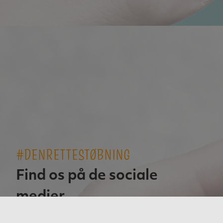
#DENRETTESTØBNING
Find os på de sociale
medier